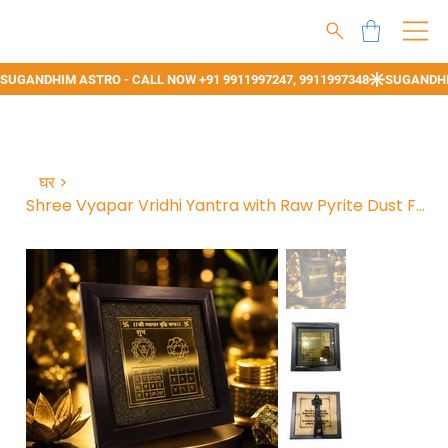
घर
>
Shree Vyapar Vridhi Yantra with Raw Pyrite Dust Frame |