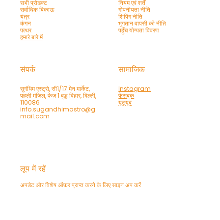
सभी प्रोडक्ट
नियम एवं शर्तें
सर्वाधिक बिकाऊ
गोपनीयता नीति
यंत्र
शिपिंग नीति
कंगन
भुगतान वापसी की नीति
पत्थर
पहुँच योग्यता विवरण
हमारे बारे में
संपर्क
सामाजिक
सुगंधिम एस्ट्रो, सी1/17 मेन मार्केट,
Instagram
पहली मंजिल, फेज़ 1 बुद्ध विहार, दिल्ली,
फेसबुक
110086
यूट्यूब
info.sugandhimastro@g
mail.com
लूप में रहें
अपडेट और विशेष ऑफ़र प्राप्त करने के लिए साइन अप करें