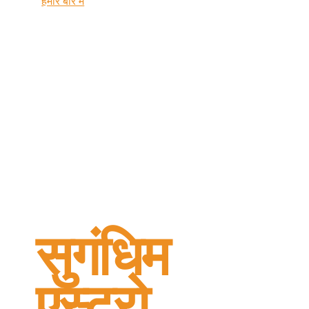
हमारे बारे में
सुगंधिम
एस्ट्रो