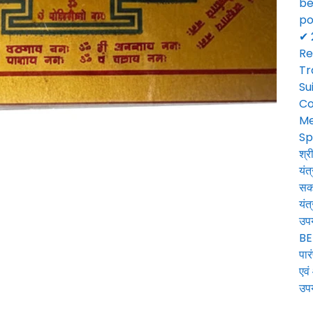
be
po
✔ 
Re
Tr
Su
Co
Me
Sp
श्र
यंत
सका
यंत
उपय
BE
पार
एवं
उपय