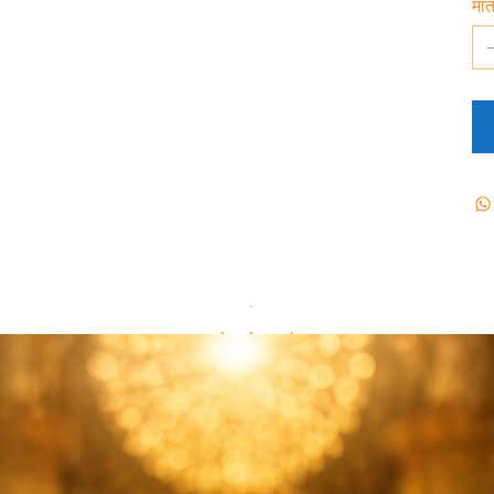
मात
लोड हो रहा है…