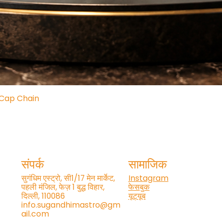
 Cap Chain
त्वरित दृश्य
संपर्क
सामाजिक
सुगंधिम एस्ट्रो, सी1/17 मेन मार्केट,
Instagram
पहली मंजिल, फेज़ 1 बुद्ध विहार,
फेसबुक
दिल्ली, 110086
यूट्यूब
info.sugandhimastro@gm
ail.com