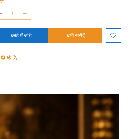
्रा
कार्ट में जोड़ें
अभी खरीदें