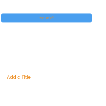
हां, मुझे अपने प्रीमियम की सदस्यता दीजिए।
साइन अप करें
Add a Title