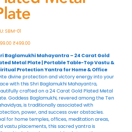
Plate
SKU
U:
SBM-01
SBM-
01
ी
बिक्री
99.00
₹499.00
मूल्य
ri Baglamukhi Mahayantra – 24 Carat Gold
ated Metal Plate | Portable Table-Top Vastu &
iritual Protection Yantra for Home & Office
vite divine protection and victory energy into your
ace with this Shri Baglamukhi Mahayantra,
autifully crafted on a 24 Carat Gold Plated Metal
ate. Goddess Baglamukhi, revered among the Ten
havidyas, is traditionally associated with
otection, power, and success over obstacles.
eal for home temples, offices, meditation areas,
d vastu placements, this sacred yantra is