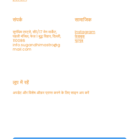
संपर्क
सामाजिक
सुगंधिम एस्ट्रो, सी1/17 मेन मार्केट,
Instagram
पहली मंजिल, फेज़ 1 बुद्ध विहार, दिल्ली,
फेसबुक
110086
यूट्यूब
info.sugandhimastro@g
mail.com
लूप में रहें
अपडेट और विशेष ऑफ़र प्राप्त करने के लिए साइन अप करें
फ़ोन
हां, मुझे अपने प्रीमियम की सदस्यता दीजिए।