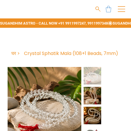
घर
>
Crystal Sphatik Mala (108+1 Beads, 7mm)