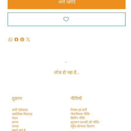
अभी खरीदें
लोड हो रहा है…
दुकान
नीतियों
सभी प्रोडक्ट
नियम एवं शर्तें
सर्वाधिक बिकाऊ
गोपनीयता नीति
यंत्र
शिपिंग नीति
कंगन
भुगतान वापसी की नीति
पत्थर
पहुँच योग्यता विवरण
हमारे बारे में