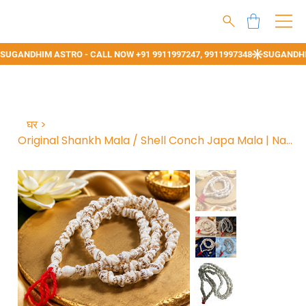
घर
>
Original Shankh Mala / Shell Conch Japa Mala | Natural Seashell Turritella Garla