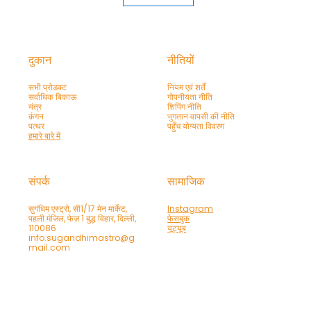
दुकान
नीतियों
सभी प्रोडक्ट
नियम एवं शर्तें
सर्वाधिक बिकाऊ
गोपनीयता नीति
यंत्र
शिपिंग नीति
कंगन
भुगतान वापसी की नीति
पत्थर
पहुँच योग्यता विवरण
हमारे बारे में
संपर्क
सामाजिक
सुगंधिम एस्ट्रो, सी1/17 मेन मार्केट,
Instagram
पहली मंजिल, फेज़ 1 बुद्ध विहार, दिल्ली,
फेसबुक
110086
यूट्यूब
info.sugandhimastro@g
mail.com