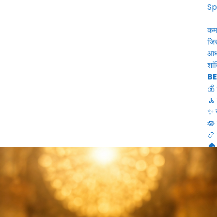
Sp
कमल
जिस
आध्
शां
BE
💰 
🧘 
✨ न
🪷 
📿 
🏠 
WH
✔ व
✔ न
✔ वि
✔ 
✔ ध