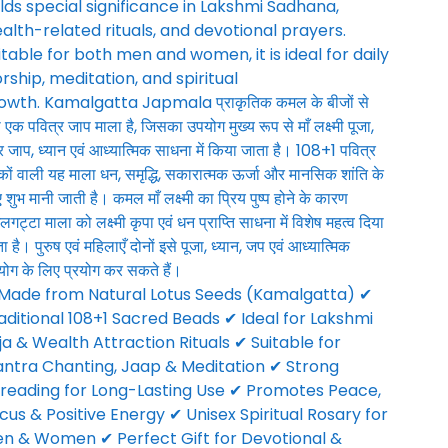
lds special significance in Lakshmi Sadhana,
alth-related rituals, and devotional prayers.
itable for both men and women, it is ideal for daily
rship, meditation, and spiritual
owth. Kamalgatta Japmala प्राकृतिक कमल के बीजों से
 एक पवित्र जाप माला है, जिसका उपयोग मुख्य रूप से माँ लक्ष्मी पूजा,
्र जाप, ध्यान एवं आध्यात्मिक साधना में किया जाता है। 108+1 पवित्र
ों वाली यह माला धन, समृद्धि, सकारात्मक ऊर्जा और मानसिक शांति के
 शुभ मानी जाती है। कमल माँ लक्ष्मी का प्रिय पुष्प होने के कारण
गट्टा माला को लक्ष्मी कृपा एवं धन प्राप्ति साधना में विशेष महत्व दिया
ा है। पुरुष एवं महिलाएँ दोनों इसे पूजा, ध्यान, जप एवं आध्यात्मिक
ोग के लिए प्रयोग कर सकते हैं।
Made from Natural Lotus Seeds (Kamalgatta) ✔
aditional 108+1 Sacred Beads ✔ Ideal for Lakshmi
ja & Wealth Attraction Rituals ✔ Suitable for
ntra Chanting, Jaap & Meditation ✔ Strong
reading for Long-Lasting Use ✔ Promotes Peace,
cus & Positive Energy ✔ Unisex Spiritual Rosary for
n & Women ✔ Perfect Gift for Devotional &