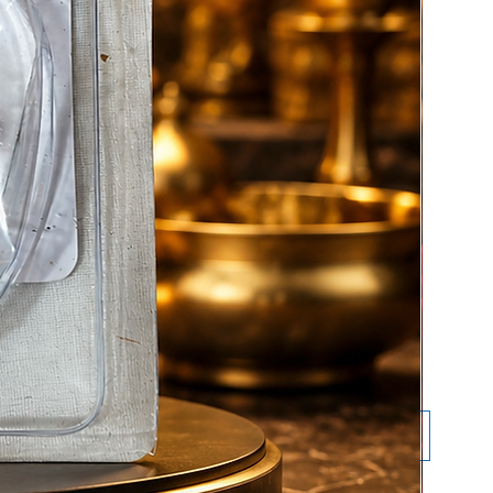
: कमलगट्टा माला किस लिए उपयोग होती है?
लक्ष्मी पूजा, मंत्र जाप और ध्यान के लिए।
 क्या इसे पहना जा सकता है?
हाँ, पूजा के बाद पहनना शुभ माना जाता है।
 इसमें कितने बीड्स होते हैं?
108+1 बीड्स होते हैं।
 कौन सा मंत्र सबसे अच्छा है?
“ॐ श्रीं महालक्ष्म्यै नमः”
 क्या यह सभी के लिए उपयोगी है?
हाँ, पुरुष और महिलाएँ दोनों उपयोग कर सकते हैं।
्रा
कार्ट में जोड़ें
अभी खरीदें