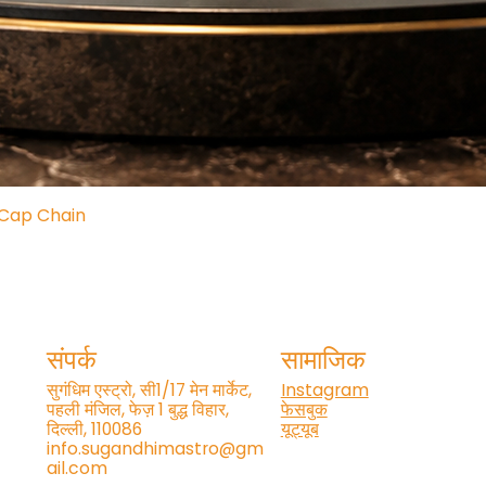
लोड हो रहा है…
 Cap Chain
त्वरित दृश्य
संपर्क
सामाजिक
सुगंधिम एस्ट्रो, सी1/17 मेन मार्केट,
Instagram
पहली मंजिल, फेज़ 1 बुद्ध विहार,
फेसबुक
दिल्ली, 110086
यूट्यूब
info.sugandhimastro@gm
ail.com