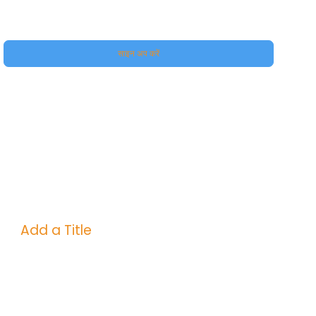
हां, मुझे अपने प्रीमियम की सदस्यता दीजिए।
साइन अप करें
Add a Title