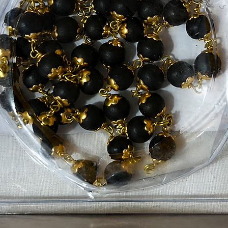
Q1
👉 
Q2:
👉 
Q3:
👉 
Q4:
👉 
Q5:
👉 
मात