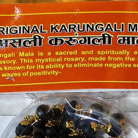
✔ ध
H
1️⃣
2️⃣
3️⃣
4️⃣
5️⃣
6️⃣
I
✔ र
✔ म
✔ 
✔ क
✔ प
✔ श
✔ 
✔ ज
F