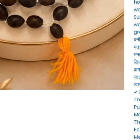
ho
we
Su
wo
gr
बनी
मंत
मनक
लिए
कमल
जात
उपय
✔ 
Tr
Pu
Ma
Th
Fo
Me