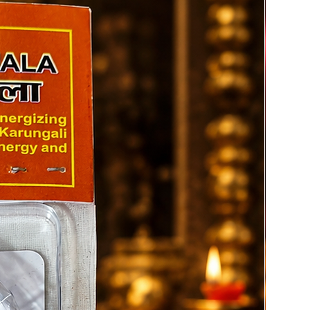
्यान और योग करने वाले व्यक्ति
OW TO USE?
 स्नान के बाद स्वच्छ स्थान पर बैठें
 माला हाथ में लें (दाहिने हाथ से)
 मंत्र जाप करें: 👉 “ॐ श्रीं महालक्ष्म्यै नमः”
 108 बार जाप पूर्ण करें
 सुमेरु (गुरु बीड) को पार न करें
 जाप के बाद सुरक्षित रखें
MPORTANT TIPS
ोज एक निश्चित समय पर जाप करें
ाला को साफ और पवित्र रखें
तर्जनी (Index Finger) का उपयोग न करें
िसी अन्य को बिना कारण न दें
ूजा स्थान में ही रखें
्रद्धा और विश्वास के साथ उपयोग करें
रविवार/शुक्रवार को उपयोग अधिक शुभ
ाप के बाद कपड़े के बैग में रखें
AQ