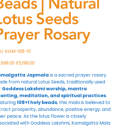
Beads | Natural
Lotus Seeds
Prayer Rosary
SKU
U:
KGM-108-01
KGM-
108-
01
ी
बिक्री
,599.00
₹3,199.00
मूल्य
amalgatta Japmala
is a sacred prayer rosary
de from natural Lotus Seeds, traditionally used
r
Goddess Lakshmi worship, mantra
anting, meditation, and spiritual practices
.
aturing
108+1 holy beads
, this mala is believed to
tract prosperity, abundance, positive energy, and
ner peace. As the lotus flower is closely
sociated with Goddess Lakshmi, Kamalgatta Mala